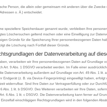
ristische Person, die allein oder gemeinsam mit anderen über die Zwecke
dressen o. Ä.) entscheidet.
ine speziellere Speicherdauer genannt wurde, verbleiben Ihre persone
tigtes Löschersuchen geltend machen oder eine Einwilligung zur Datenv
ässigen Gründe für die Speicherung Ihrer personenbezogenen Daten habe
olgt die Löschung nach Fortfall dieser Gründe.
htsgrundlagen der Datenverarbeitung auf dies
haben, verarbeiten wir Ihre personenbezogenen Daten auf Grundlage von A
Art. 9 Abs. 1 DSGVO verarbeitet werden. Im Falle einer ausdrückliche
die Datenverarbeitung außerdem auf Grundlage von Art. 49 Abs. 1 lit.
hr Endgerät (z. B. via Device-Fingerprinting) eingewilligt haben, erfolg
rzeit widerrufbar. Sind Ihre Daten zur Vertragserfüllung oder zur Durc
 6 Abs. 1 lit. b DSGVO. Des Weiteren verarbeiten wir Ihre Daten, sofern 
 Art. 6 Abs. 1 lit. c DSGVO. Die Datenverarbeitung kann ferner auf Gru
im Einzelfall einschlägigen Rechtsgrundlagen wird in den folgenden Abs