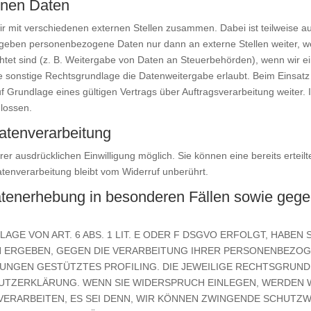
nen Daten
ir mit verschiedenen externen Stellen zusammen. Dabei ist teilweise
ir geben personenbezogene Daten nur dann an externe Stellen weiter, 
ichtet sind (z. B. Weitergabe von Daten an Steuerbehörden), wenn wir ein 
onstige Rechtsgrundlage die Datenweitergabe erlaubt. Beim Einsatz 
rundlage eines gültigen Vertrags über Auftragsverarbeitung weiter. 
lossen.
Datenverarbeitung
r ausdrücklichen Einwilligung möglich. Sie können eine bereits erteilte
tenverarbeitung bleibt vom Widerruf unberührt.
tenerhebung in besonderen Fällen sowie gegen
E VON ART. 6 ABS. 1 LIT. E ODER F DSGVO ERFOLGT, HABEN 
ON ERGEBEN, GEGEN DIE VERARBEITUNG IHRER PERSONENBEZO
MMUNGEN GESTÜTZTES PROFILING. DIE JEWEILIGE RECHTSGRUN
HUTZERKLÄRUNG. WENN SIE WIDERSPRUCH EINLEGEN, WERDEN 
ERARBEITEN, ES SEI DENN, WIR KÖNNEN ZWINGENDE SCHUTZ