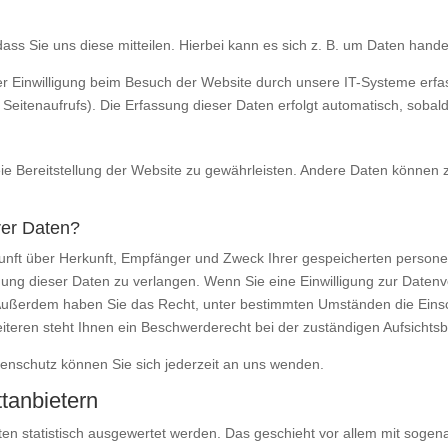
s Sie uns diese mitteilen. Hierbei kann es sich z. B. um Daten handel
 Einwilligung beim Besuch der Website durch unsere IT-Systeme erfass
 Seitenaufrufs). Die Erfassung dieser Daten erfolgt automatisch, sobal
reie Bereitstellung der Website zu gewährleisten. Andere Daten können
rer Daten?
skunft über Herkunft, Empfänger und Zweck Ihrer gespeicherten perso
ung dieser Daten zu verlangen. Wenn Sie eine Einwilligung zur Datenve
en. Außerdem haben Sie das Recht, unter bestimmten Umständen die Eins
eren steht Ihnen ein Beschwerderecht bei der zuständigen Aufsichts
nschutz können Sie sich jederzeit an uns wenden.
t­anbietern
ten statistisch ausgewertet werden. Das geschieht vor allem mit sog