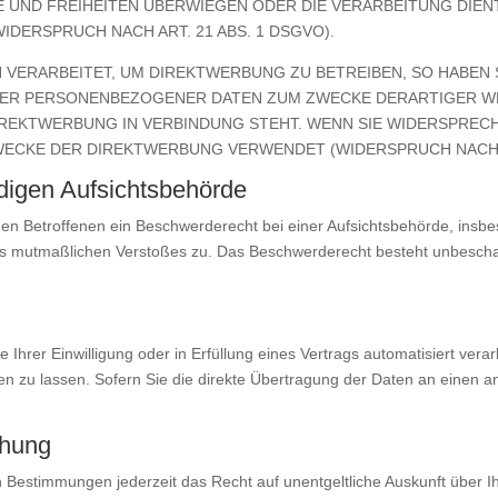
TE UND FREIHEITEN ÜBERWIEGEN ODER DIE VERARBEITUNG DI
DERSPRUCH NACH ART. 21 ABS. 1 DSGVO).
ERARBEITET, UM DIREKTWERBUNG ZU BETREIBEN, SO HABEN S
DER PERSONENBEZOGENER DATEN ZUM ZWECKE DERARTIGER WE
DIREKTWERBUNG IN VERBINDUNG STEHT. WENN SIE WIDERSPR
ECKE DER DIREKTWERBUNG VERWENDET (WIDERSPRUCH NACH AR
digen Aufsichts­behörde
n Betroffenen ein Beschwerderecht bei einer Aufsichtsbehörde, insbe
 des mutmaßlichen Verstoßes zu. Das Beschwerderecht besteht unbescha
 Ihrer Einwilligung oder in Erfüllung eines Vertrags automatisiert verar
zu lassen. Sofern Sie die direkte Übertragung der Daten an einen and
chung
 Bestimmungen jederzeit das Recht auf unentgeltliche Auskunft über