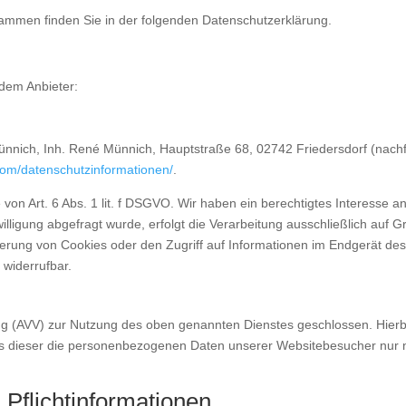
grammen finden Sie in der folgenden Datenschutzerklärung.
ndem Anbieter:
nich, Inh. René Münnich, Hauptstraße 68, 02742 Friedersdorf (nachfol
l.com/datenschutzinformationen/
.
 von Art. 6 Abs. 1 lit. f DSGVO. Wir haben ein berechtigtes Interesse a
lligung abgefragt wurde, erfolgt die Verarbeitung ausschließlich auf G
erung von Cookies oder den Zugriff auf Informationen im Endgerät des 
 widerrufbar.
ng (AVV) zur Nutzung des oben genannten Dienstes geschlossen. Hierbe
ass dieser die personenbezogenen Daten unserer Websitebesucher nur
Pflicht­informationen